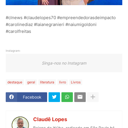
#clnews #claudelopes70 #empreendedorasdeimpacto
#carolinediaz #laianegranieri #naiumigoldoni
#carolfreitas
Instagram:
Singa-nos no Instagram
destaque
geral
literatura
livro
Livros
Facebook
Claudê Lopes
Baiano de Itiúba, radicado em São Paulo há