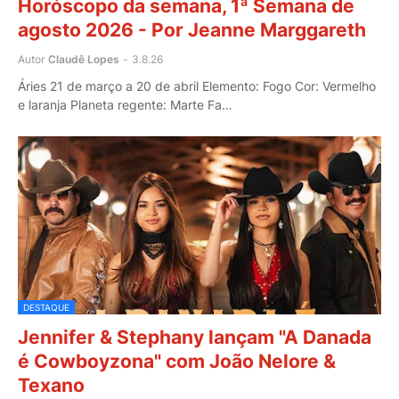
Horóscopo da semana, 1ª Semana de
agosto 2026 - Por Jeanne Marggareth
Autor
Claudê Lopes
-
3.8.26
Áries 21 de março a 20 de abril Elemento: Fogo Cor: Vermelho
e laranja Planeta regente: Marte Fa…
DESTAQUE
Jennifer & Stephany lançam "A Danada
é Cowboyzona" com João Nelore &
Texano