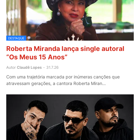
DESTAQUE
Roberta Miranda lança single autoral
“Os Meus 15 Anos”
Autor
Claudê Lopes
-
31.7.26
Com uma trajetória marcada por inúmeras canções que
atravessam gerações, a cantora Roberta Miran…