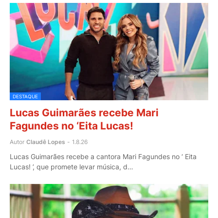
DESTAQUE
Lucas Guimarães recebe Mari
Fagundes no ‘Eita Lucas!
Autor
Claudê Lopes
-
1.8.26
Lucas Guimarães recebe a cantora Mari Fagundes no ‘ Eita
Lucas! ’, que promete levar música, d…