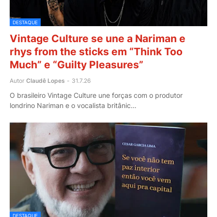
DESTAQUE
Vintage Culture se une a Nariman e
rhys from the sticks em “Think Too
Much” e “Guilty Pleasures”
Autor
Claudê Lopes
-
31.7.26
O brasileiro Vintage Culture une forças com o produtor
londrino Nariman e o vocalista britânic…
DESTAQUE