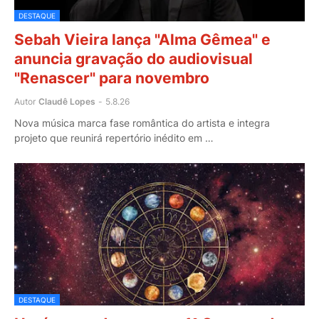
DESTAQUE
Sebah Vieira lança "Alma Gêmea" e
anuncia gravação do audiovisual
"Renascer" para novembro
Autor
Claudê Lopes
-
5.8.26
Nova música marca fase romântica do artista e integra
projeto que reunirá repertório inédito em …
DESTAQUE