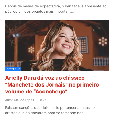
Depois de meses de expectativa, o Benzadeus apresenta ao
público um dos projetos mais important…
DESTAQUE
Arielly Dara dá voz ao clássico
“Manchete dos Jornais” no primeiro
volume de “Aconchego”
Autor
Claudê Lopes
-
9.8.26
Existem canções que deixam de pertencer apenas aos
artistas que as gravaram para se tornarem par…