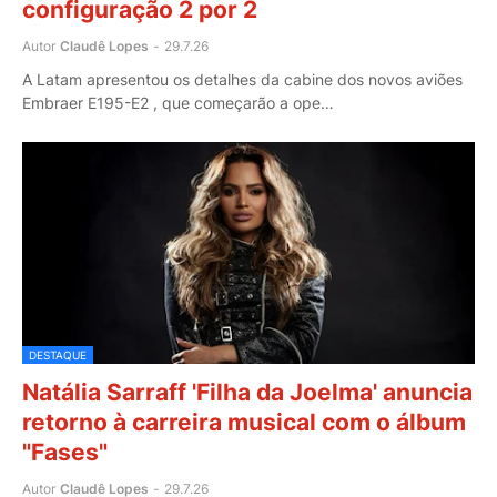
configuração 2 por 2
Autor
Claudê Lopes
-
29.7.26
A Latam apresentou os detalhes da cabine dos novos aviões
Embraer E195-E2 , que começarão a ope…
DESTAQUE
Natália Sarraff 'Filha da Joelma' anuncia
retorno à carreira musical com o álbum
"Fases"
Autor
Claudê Lopes
-
29.7.26