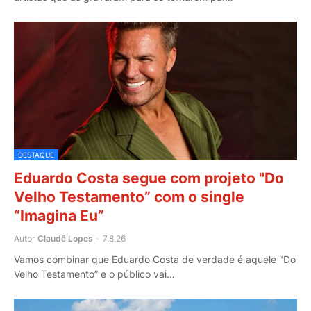
DESTAQUE
Eduardo Costa segue com projeto "Do
Velho Testamento” com o single
“Imagina Eu”
Autor
Claudê Lopes
-
7.8.26
Vamos combinar que Eduardo Costa de verdade é aquele "Do
Velho Testamento” e o público vai…