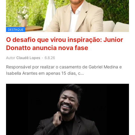
DESTAQUE
O desafio que virou inspiração: Junior
Donatto anuncia nova fase
Autor
Claudê Lopes
-
6.8.26
Responsável por realizar o casamento de Gabriel Medina e
Isabella Arantes em apenas 15 dias, c…