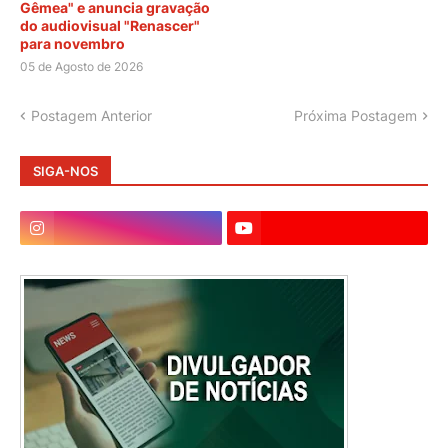
Gêmea" e anuncia gravação
do audiovisual "Renascer"
para novembro
05 de Agosto de 2026
Postagem Anterior
Próxima Postagem
SIGA-NOS