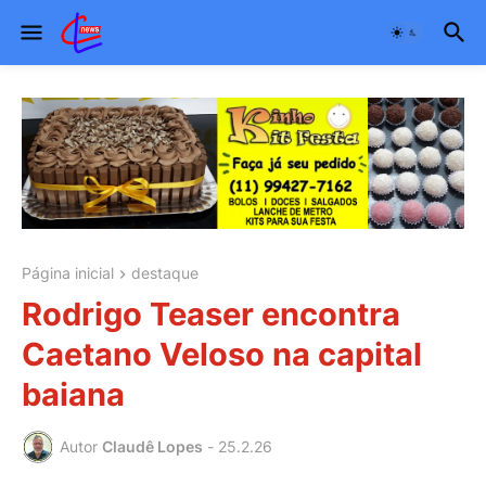
Página inicial
destaque
Rodrigo Teaser encontra
Caetano Veloso na capital
baiana
Autor
Claudê Lopes
-
25.2.26