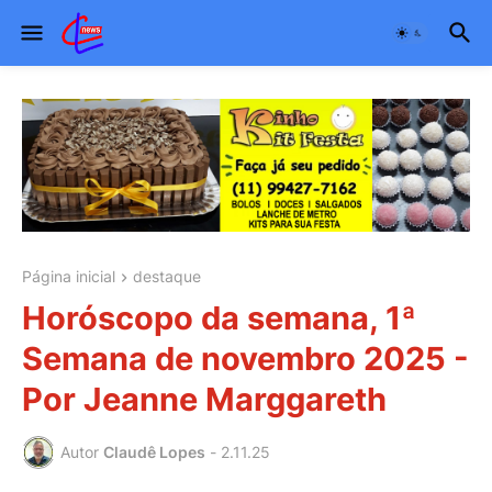
Página inicial
destaque
Horóscopo da semana, 1ª
Semana de novembro 2025 -
Por Jeanne Marggareth
Autor
Claudê Lopes
-
2.11.25