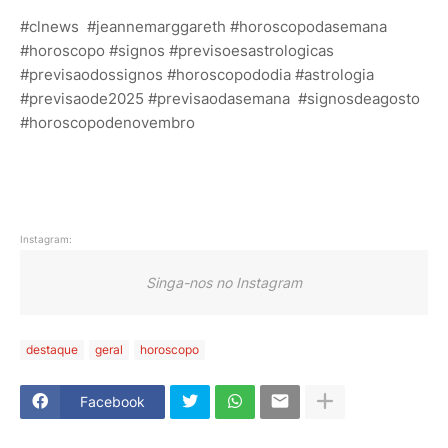
#clnews #jeannemarggareth #horoscopodasemana
#horoscopo #signos #previsoesastrologicas
#previsaodossignos #horoscopododia #astrologia
#previsaode2025 #previsaodasemana #signosdeagosto
#horoscopodenovembro
Instagram:
Singa-nos no Instagram
destaque
geral
horoscopo
Facebook