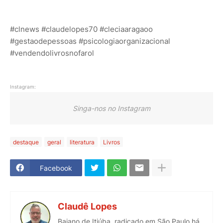
#clnews #claudelopes70 #cleciaaragaoo
#gestaodepessoas #psicologiaorganizacional
#vendendolivrosnofarol
Instagram:
Singa-nos no Instagram
destaque
geral
literatura
Livros
Facebook
Claudê Lopes
Baiano de Itiúba, radicado em São Paulo há