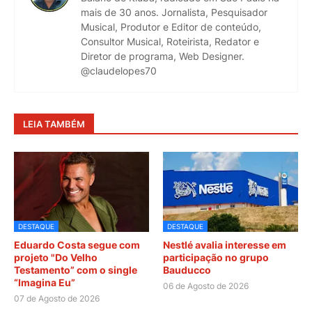
mais de 30 anos. Jornalista, Pesquisador
Musical, Produtor e Editor de conteúdo,
Consultor Musical, Roteirista, Redator e
Diretor de programa, Web Designer.
@claudelopes70
LEIA TAMBÉM
DESTAQUE
DESTAQUE
Eduardo Costa segue com
Nestlé avalia interesse em
projeto "Do Velho
participação no grupo
Testamento” com o single
Bauducco
“Imagina Eu”
06 de Agosto de 2026
07 de Agosto de 2026