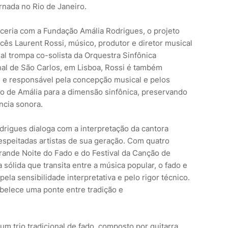
rnada no Rio de Janeiro.
rceria com a Fundação Amália Rodrigues, o projeto
ncês Laurent Rossi, músico, produtor e diretor musical
ual trompa co-solista da Orquestra Sinfônica
al de São Carlos, em Lisboa, Rossi é também
 e responsável pela concepção musical e pelos
io de Amália para a dimensão sinfônica, preservando
ncia sonora.
odrigues dialoga com a interpretação da cantora
speitadas artistas de sua geração. Com quatro
rande Noite do Fado e do Festival da Canção de
a sólida que transita entre a música popular, o fado e
ela sensibilidade interpretativa e pelo rigor técnico.
abelece uma ponte entre tradição e
m trio tradicional de fado, composto por guitarra