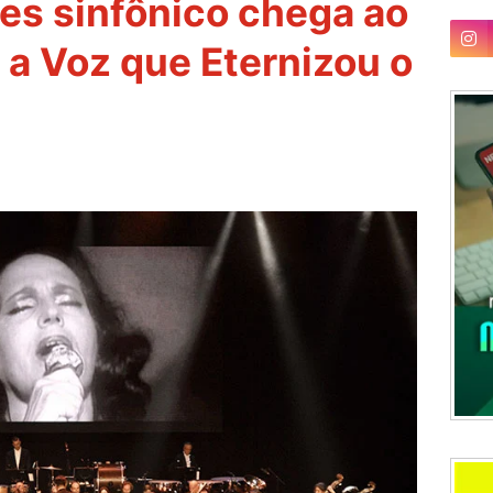
es sinfônico chega ao
a a Voz que Eternizou o