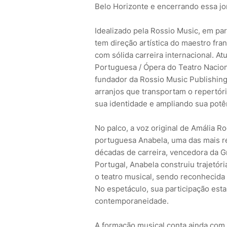
Belo Horizonte e encerrando essa jo
Idealizado pela Rossio Music, em pa
tem direção artística do maestro fra
com sólida carreira internacional. At
Portuguesa / Ópera do Teatro Nacion
fundador da Rossio Music Publishing
arranjos que transportam o repertór
sua identidade e ampliando sua potê
No palco, a voz original de Amália R
portuguesa Anabela, uma das mais re
décadas de carreira, vencedora da G
Portugal, Anabela construiu trajetóri
o teatro musical, sendo reconhecida p
No espetáculo, sua participação est
contemporaneidade.
A formação musical conta ainda com u