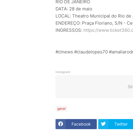
RIO DE JANEIRO
DATA: 28 de maio
LOCAL: Theatro Municipal do Rio de 
ENDEREÇO: Praça Floriano, S/N - Cen
INGRESSOS:
https://www.ticket360.
#clnews #claudelopes70 #amaliarod
Instagram:
Si
geral
Facebook
Twitter