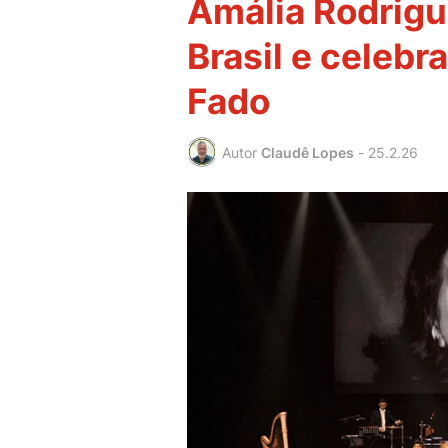
Amália Rodrigu
Brasil e celebr
Fado
Autor
Claudê Lopes
-
25.2.26