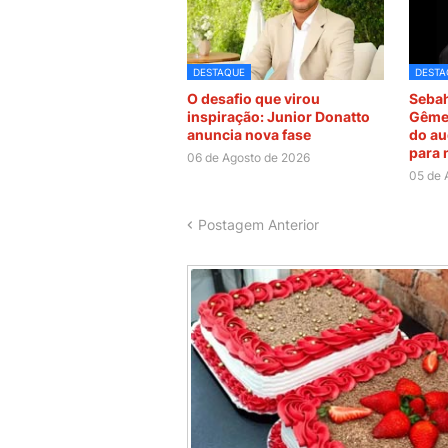
DESTAQUE
DESTA
O desafio que virou
Sebah
inspiração: Junior Donatto
Gêmea
anuncia nova fase
do au
para
06 de Agosto de 2026
05 de 
Postagem Anterior