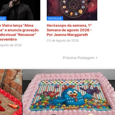
QUE
DESTAQUE
 Vieira lança "Alma
Horóscopo da semana, 1ª
" e anuncia gravação
Semana de agosto 2026 -
diovisual "Renascer"
Por Jeanne Marggareth
 novembro
03 de Agosto de 2026
Agosto de 2026
Próxima Postagem