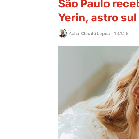
São Paulo rece
Yerin, astro su
Autor
Claudê Lopes
-
13.1.26