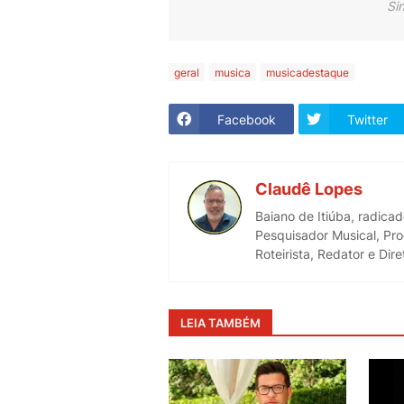
Si
geral
musica
musicadestaque
Facebook
Twitter
Claudê Lopes
Baiano de Itiúba, radica
Pesquisador Musical, Pro
Roteirista, Redator e Di
LEIA TAMBÉM