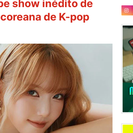
be show inédito de
l coreana de K-pop