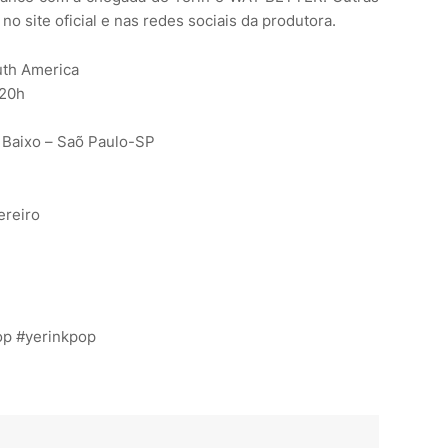
 site oficial e nas redes sociais da produtora.
uth America
 20h
e Baixo – Saõ Paulo-SP
ereiro
op #yerinkpop