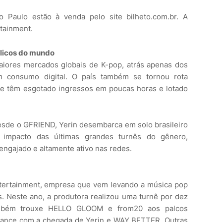
Paulo estão à venda pelo site bilheto.com.br. A
rtainment.
blicos do mundo
maiores mercados globais de K-pop, atrás apenas dos
m consumo digital. O país também se tornou rota
que têm esgotado ingressos em poucas horas e lotado
sde o GFRIEND, Yerin desembarca em solo brasileiro
o impacto das últimas grandes turnês do gênero,
engajado e altamente ativo nas redes.
tertainment, empresa que vem levando a música pop
s. Neste ano, a produtora realizou uma turnê por dez
mbém trouxe HELLO GLOOM e from20 aos palcos
alcance com a chegada de Yerin e WAY BETTER. Outras