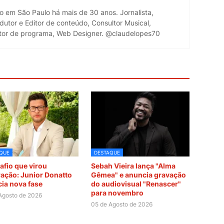
do em São Paulo há mais de 30 anos. Jornalista,
dutor e Editor de conteúdo, Consultor Musical,
retor de programa, Web Designer. @claudelopes70
QUE
DESTAQUE
afio que virou
Sebah Vieira lança "Alma
ração: Junior Donatto
Gêmea" e anuncia gravação
ia nova fase
do audiovisual "Renascer"
para novembro
Agosto de 2026
05 de Agosto de 2026