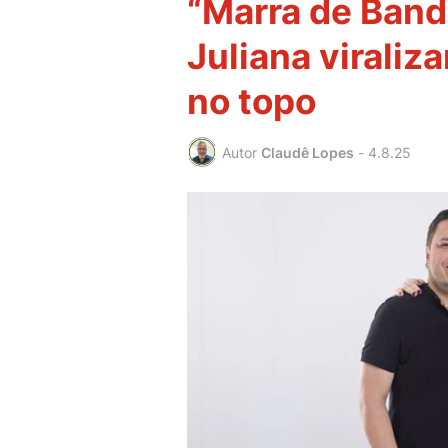
“Marra de Band
Juliana viraliz
no topo
Autor
Claudê Lopes
-
4.8.25