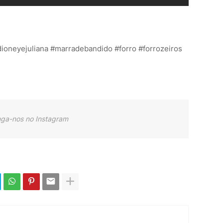
dioneyejuliana #marradebandido #forro #forrozeiros
nga-nos no Instagram