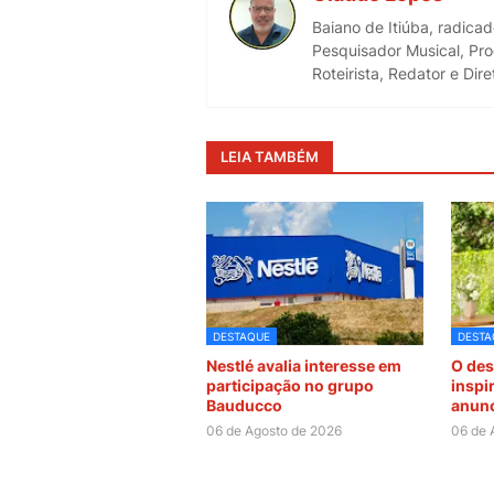
Baiano de Itiúba, radica
Pesquisador Musical, Pro
Roteirista, Redator e Di
LEIA TAMBÉM
DESTAQUE
DESTA
Nestlé avalia interesse em
O des
participação no grupo
inspi
Bauducco
anunc
06 de Agosto de 2026
06 de 