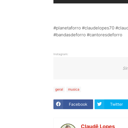
#planetaforro #claudelopes70 #clau
#bandasdeforro #cantoresdeforro
Instagram:
Si
geral
musica
Facebook
Twitter
Claudê Lopes